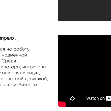
 апреля.
ся на работу
, надменной
. Среди
хинаторы, интриганы
они спят и видят,
 неопытной девушкой,
оны шоу-бизнеса