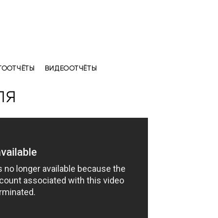
ТООТЧЁТЫ
ВИДЕООТЧЁТЫ
ля