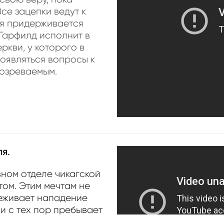
се зацепки ведут к
ая придерживается
Гарфилд исполнит в
ркви, у которого в
оявляться вопросы к
дозреваемым.
я.
ном отделе чикагской
том. Этим мечтам не
еживает нападение
 и с тех пор пребывает
ьности. Когда Кирби