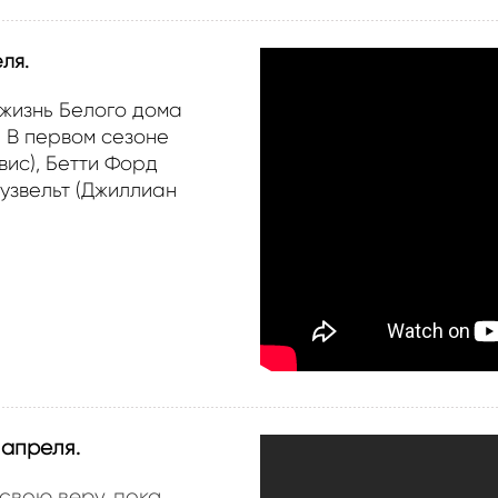
ля.
жизнь Белого дома
 В первом сезоне
ис), Бетти Форд
узвельт (Джиллиан
 апреля.
свою веру, пока