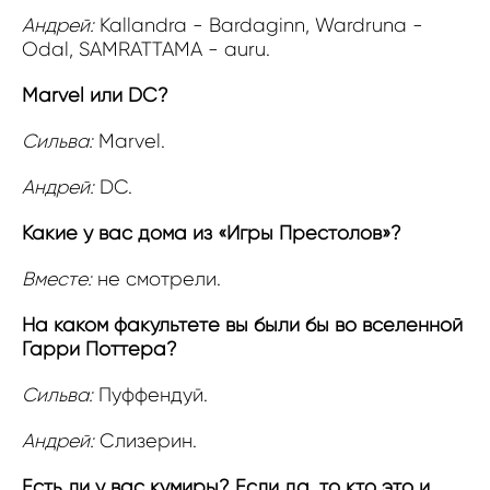
Андрей:
Kallandra - Bardaginn, Wardruna -
Odal, SAMRATTAMA - auru.
Marvel или DC?
Сильва:
Marvel.
Андрей:
DC.
Какие у вас дома из «Игры Престолов»?
Вместе:
не смотрели.
На каком факультете вы были бы во вселенной
Гарри Поттера?
Сильва:
Пуффендуй.
Андрей:
Слизерин.
Есть ли у вас кумиры? Если да, то кто это и