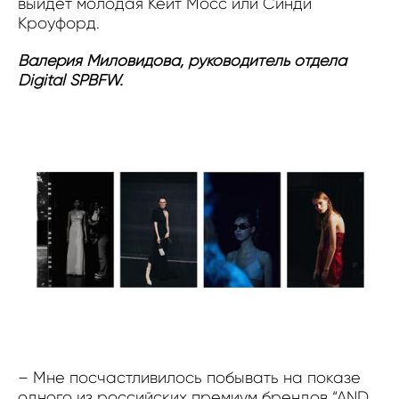
выйдет молодая Кейт Мосс или Синди
Кроуфорд.
Валерия Миловидова, руководитель отдела
Digital SPBFW.
– Мне посчастливилось побывать на показе
одного из российских премиум брендов “AND