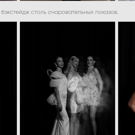
а бэкстейдж столь очаровательных показов.