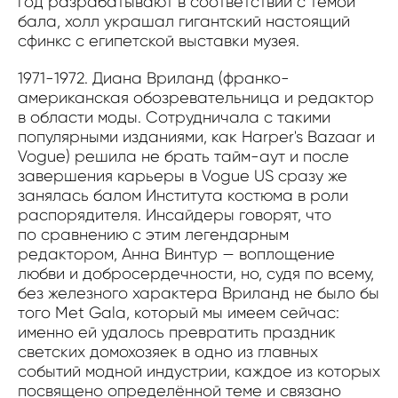
год разрабатывают в соответствии с темой
бала, холл украшал гигантский настоящий
сфинкс с египетской выставки музея.
1971-1972. Диана Вриланд (франко-
американская обозревательница и редактор
в области моды. Сотрудничала с такими
популярными изданиями, как Harper's Bazaar и
Vogue) решила не брать тайм-аут и после
завершения карьеры в Vogue US сразу же
занялась балом Института костюма в роли
распорядителя. Инсайдеры говорят, что
по сравнению с этим легендарным
редактором, Анна Винтур — воплощение
любви и добросердечности, но, судя по всему,
без железного характера Вриланд не было бы
того Met Gala, который мы имеем сейчас:
именно ей удалось превратить праздник
светских домохозяек в одно из главных
событий модной индустрии, каждое из которых
посвящено определённой теме и связано