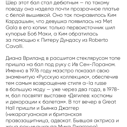
Шер этот бал стал дебютным — по такому
поводу она надела почти прозрачное платье
с белой вышивкой. Оно так понравилось Ким
Кардашьян, что девушка появилась на Met
Gala в его копии: только первоисточник шил
кутюрье Боб Маки, а Ким обратилась
за помощью к Питеру Дундасу из Roberto
Cavalli.
Диана Вриланд в расшитом стеклярусом топе
пришла на бал под руку с Ив Сен-Лораном.
Именно в 1976 году маэстро показал свою
знаменитую «Русскую коллекцию», обеспечив
тем самым возвращение стиля a-la russe
в большую моду — уже через два года, в 1978-
м, бал посвятят выставке «Дягилев: костюмы
и декорации к балетам». В тот вечер в Great
Hall пришли и Бьянка Джаггер
(никарагуанская и британская
правозащитница, адвокат. Бывшая актриса и
жена рок-музыканта Мика Джаггера),