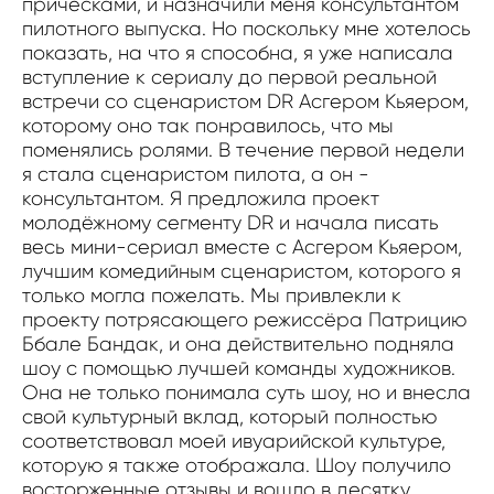
причёсками, и назначили меня консультантом
пилотного выпуска. Но поскольку мне хотелось
показать, на что я способна, я уже написала
вступление к сериалу до первой реальной
встречи со сценаристом DR Асгером Кьяером,
которому оно так понравилось, что мы
поменялись ролями. В течение первой недели
я стала сценаристом пилота, а он -
консультантом. Я предложила проект
молодёжному сегменту DR и начала писать
весь мини-сериал вместе с Асгером Кьяером,
лучшим комедийным сценаристом, которого я
только могла пожелать. Мы привлекли к
проекту потрясающего режиссёра Патрицию
Ббале Бандак, и она действительно подняла
шоу с помощью лучшей команды художников.
Она не только понимала суть шоу, но и внесла
свой культурный вклад, который полностью
соответствовал моей ивуарийской культуре,
которую я также отображала. Шоу получило
восторженные отзывы и вошло в десятку