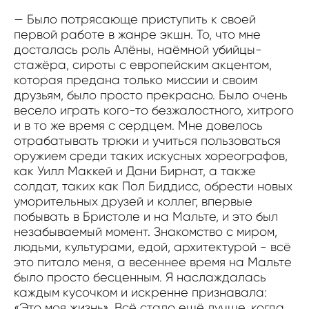
— Было потрясающе приступить к своей
первой работе в жанре экшн. То, что мне
досталась роль Алёны, наёмной убийцы-
стажёра, сироты с европейским акцентом,
которая предана только миссии и своим
друзьям, было просто прекрасно. Было очень
весело играть кого-то безжалостного, хитрого
и в то же время с сердцем. Мне довелось
отрабатывать трюки и учиться пользоваться
оружием среди таких искусных хореографов,
как Уилл Маккей и Дани Бирнат, а также
солдат, таких как Пол Биддисс, обрести новых
уморительных друзей и коллег, впервые
побывать в Бристоле и на Мальте, и это был
незабываемый момент. Знакомство с миром,
людьми, культурами, едой, архитектурой - всё
это питало меня, а весеннее время на Мальте
было просто бесценным. Я наслаждалась
каждым кусочком и искренне признавала:
«Это моя жизнь». Всё стало ещё лучше, когда