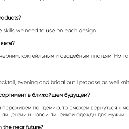
roducts?
skills we need to use on each design.
ляете?
ерним, коктейльным и свадебным платьям. Но т
ocktail, evening and bridal but I propose as well kn
ссортимент в ближайшем будущем?
мы переживём пандемию, то сможем вернуться к 
 лицензий и новой линейкой одежды для мужчин.
 the near future?