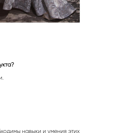
укта?
и.
ходимы навыки и умения этих