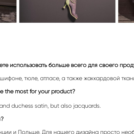
те использовать больше всего для своего прод
ифоне, тюле, атласе, а также жаккардовой ткан
se the most for your product?
e and duchess satin, but also jacquards.
я?
ции и Польше. Для нашего дизайна просто необ