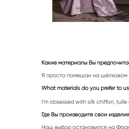
Какие материалы Вы предпочитае
Я просто помешан на шёлковом ш
What materials do you prefer to u
I’m obsessed with silk chiffon, tull
Где Вы производите свои издели
Наш выбор остановился на Фран