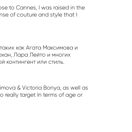
ose to Cannes, I was raised in the
nse of couture and style that I
 таких как Агата Максимова и
охан, Лара Лейто и многих
й контингент или стиль.
simova & Victoria Bonya, as well as
o really target In terms of age or