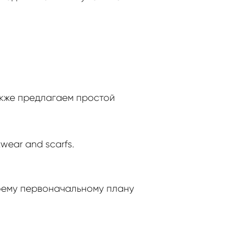
акже предлагаем простой
itwear and scarfs.
моему первоначальному плану