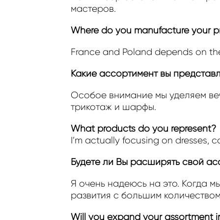
мастеров.
Where do you manufacture your p
France and Poland depends on the 
Какие ассортимент вы представ
Особое внимание мы уделяем веч
трикотаж и шарфы.
What products do you represent?
I’m actually focusing on dresses, c
Будете ли Вы расширять свой а
Я очень надеюсь на это. Когда 
развития с большим количеством
Will you expand your assortment in