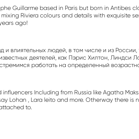
phe Guillarme based in Paris but born in Antibes cl
mixing Riviera colours and details with exquisite se
 years ago!
д и влиятельных людей, в том числе и из России,
известных деятелей, как Пэрис Хилтон, Линдси Л
 стремимся работать на определенный возрастно
d influencers Including from Russia like Agatha Mak
ndsay Lohan , Lara leito and more. Otherway there is n
 attached to.